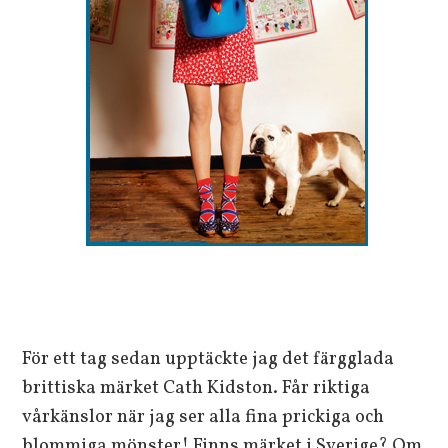
För ett tag sedan upptäckte jag det färgglada
brittiska märket Cath Kidston. Får riktiga
vårkänslor när jag ser alla fina prickiga och
blommiga mönster! Finns märket i Sverige? Om